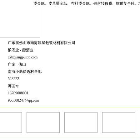
烫金纸、皮革烫金纸、布料烫金纸、镭射转移膜、镭射复合膜、
广东省佛山市南海晨星包装材料有限公司
酿酒业 - 酿酒业
cxbzjiangputop.com
广东 - 佛山
南海小塘徐边村营地
528222
蒋国奇
13709608001
965308247@qq.com